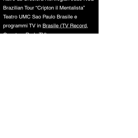
Brazilian Tour “Cripton il Mentalista”
Teatro UMC Sao Paulo Brasile e
programmi TV in
Brasile (TV Record,
Gazeta e Rede TV)
Tour Italiano “Cripton L’Illusionista” Hotel
Capo Est - Gabicce Mare, Campo di
Mare (BR), Lendinuso (BR), Green
Village (BA), Pugnochiuso Resort (FG),
Comune di Triggiano (BA) e lo
spettacolo TV (Tu Si Que Vales Canale
5)
2017
Nave da Crociera
Nave da Crociera Norwegian Sun NCL