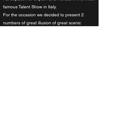
famous Talent Show in Italy.
For the occasion we decided to present 2
numbers of great illusion of great scenic
impact, fast and with a surprise ending that
really surprised the judges, the public and even
the spectators from home.
We thus obtained 4 YES from the judges and
82% from the audience present.
We were sorry not to be able to participate in
the finals but we were on board a cruise ship in
the States.