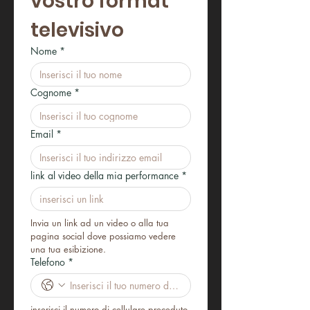
vostro format 
televisivo
Nome
*
Cognome
*
Email
*
link al video della mia performance
*
Invia un link ad un video o alla tua 
pagina social dove possiamo vedere 
una tua esibizione.
Telefono
*
inserisci il numero di cellulare preceduto 