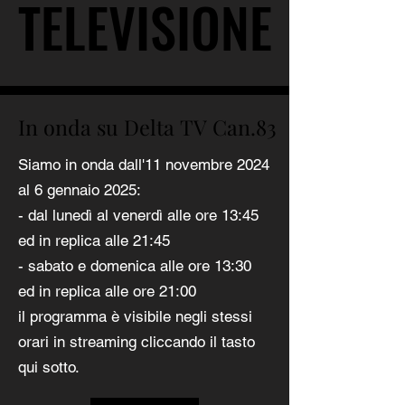
TELEVISIONE
TELEVISIONE
In onda su Delta TV Can.83
In onda su Delta TV Can.83
Siamo in onda dall'11 novembre 2024
al 6 gennaio 2025:
- dal lunedì al venerdì alle ore 13:45
ed in replica alle 21:45
- sabato e domenica alle ore 13:30
ed in replica alle ore 21:00
il programma è visibile negli stessi
orari in streaming cliccando il tasto
qui sotto.