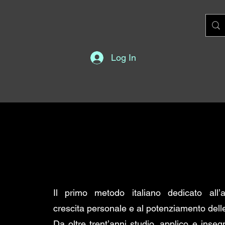
Log In
COUNSELOR DEL 
Il primo metodo italiano dedicato all’a
crescita personale e al potenziamento delle 
Da oltre trent’anni studio, applico e inse